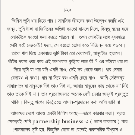
১২৯
জিনিস তুমি ধার দিতে পার। মানসিক জীবনের কথা উল্লেখ করছি এই
জন্য, তুমি টাকা বা জিনিসের ক্ষতিটা হয়তাে সামলে নিলে, কিন্তু মনের সঙ্গে
লোকটাকে হয়তাে ক্ষমা করতে পারলে না। তখন লােকটার সঙ্গে ব্যবহারে
সেটা ফটে বেরুবেই! ফলে, সে হয়তাে তােমা হতে বিচ্ছিন্ন হয়ে পড়বে।
তাকে ঋণ দিয়ে একাধারে তুমি টাকা তো খেয়ালেই, মানুষটাও হারালে।
গাঁটের পয়সা খরচ করে এই অপশফল কুড়িয়ে লাভ কী ? ওর চাইতে ধার না
দিয়ে তুমি যা পার যদি এমনি দাও, সেই সব থেকে ভাল। ধার নেবার
বেলায়ও ঐ কথা। ধার না নিয়ে বরং এমনি চেয়ে নাও। আমি সেইজন্য
সাধারণতঃ যা মানুষকে দিই তাও নিই না, আবার মানুষের কাছ থেকে যা’ নিই
তাও তাকে দিই না। তার প্রয়ােজনমত অনেক বেশী দেবার জন্যই প্রস্তুত
থাকি। কিন্তু ঋণের ভিত্তিতে আদান-প্রদানের কথা আমি ভাবি না।
আমাদের দেশে আরও একটা জিনিস আছে—ভাগে কারবার করা। প্রায়
ক্ষেত্রেই দেখি partnership business-এ ( ভাগে কারবারে ) পরে
গোলমালের সৃষ্টি হয়, কিছুদিন যেতে না যেতেই পারস্পরিক বিশ্বাস ও