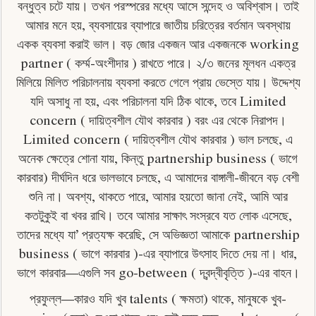
বন্ধুত্ব চটে যায়। তখন পরস্পরের মধ্যে আসে সন্দেহ ও অবিশ্বাস। তাই
আমার মনে হয়, ব্যবসায়ের ব্যাপারে জাতীয় চরিত্রের বর্তমান অবস্থায়
একক ব্যবসা করাই ভাল। বড় জোর একজন আর একজনকে working
partner ( কৰ্ম্ম-অংশীদার ) রাখতে পারে। ২/৩ জনের মূলধন একত্র
মিলিয়ে মিলিত পরিচালনায় ব্যবসা করতে গেলে প্রায় ভেস্তে যায়। উদ্দেশ্য
যদি অসাধু না হয়, এবং পরিচালনা যদি ঠিক থাকে, তবে Limited
concern ( দায়িত্বশীল যৌথ কারবার ) বরং এর থেকে নিরাপদ।
Limited concern ( দায়িত্বশীল যৌথ কারবার ) ভাল চলছে, এ
অনেক ক্ষেত্রে শােনা যায়, কিন্তু partnership business ( ভাগে
কারবার) দীর্ঘদিন ধরে ভালভাবে চলছে, এ আমাদের বাঙ্গালী-জীবনে বড় বেশী
শুনি না। অবশ্য, থাকতে পারে, আমার হয়তো জানা নেই, আমি আর
কতটুকুই বা খবর রাখি। তবে আমার সাক্ষাৎ সংস্রবে যত লােক এসেছে,
তাদের মধ্যে যা’ প্রত্যক্ষ করেছি, সে অভিজ্ঞতা আমাকে partnership
business ( ভাগে কারবার )-এর ব্যাপারে উৎসাহ দিতে দেয় না। ধার,
ভাগে কারবার—এগুলি সব go-between ( দ্বন্দ্বীবৃত্তি )-এর বাহন।
প্রফুল্ল—কারও যদি খুব talents ( ক্ষমতা) থাকে, মানুষকে খুব-