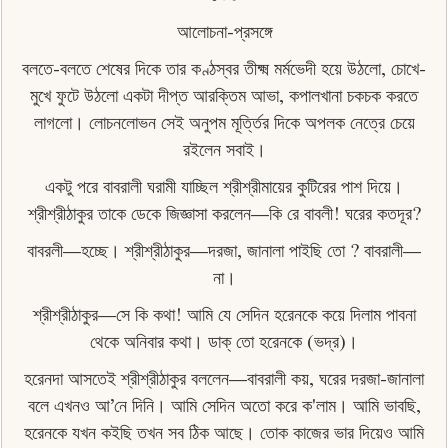
আলোচনা-প্রসঙ্গে
বলতে-বলতে শেষের দিকে তার কণ্ঠস্বর তীক্ষ্ম মর্মভেদী হয়ে উঠলো, চোখে-
মুখে ফুটে উঠলো একটা দীপ্ত আরক্তিম আভা, কপালখানা চকচক করতে
লাগলো। লােচনলােভন সেই অনুপম মূৰ্ত্তির দিকে অপলক নেত্রে চেয়ে
রইলেন সবাই।
একটু পরে বাবরালী ঘরামী যাচ্ছিল শ্রীশ্রীমায়ের কুটিরের পাশ দিয়ে।
শ্রীশ্রীঠাকুর তাকে ডেকে জিজ্ঞাসা করলেন—কি রে বাবলী! ঘরের কতদূর?
বাবরলী—হচ্ছে। শ্রীশ্রীঠাকুর—দরজা, জানালা পাইছি তাে ? বাবরালী—
না।
শ্রীশ্রীঠাকুর—সে কি কথা! আমি যে সেদিন হরেনকে কয়ে দিলাম পাবনা
থেকে অনিবার কথা। ডাক্ তাে হরেনকে (ভদ্র)।
হরেনদা আসতেই শ্রীশ্রীঠাকুর বললেন—বাবরালী কয়, ঘরের দরজা-জানালা
বলে এখনও আ’নে দিনি। আমি সেদিন অতাে করে ক'লাম। আমি ভাবছি,
হরেনকে যখন কইছি তখন সব ঠিক আছে। তােক কাজের ভার দিয়েও আমি