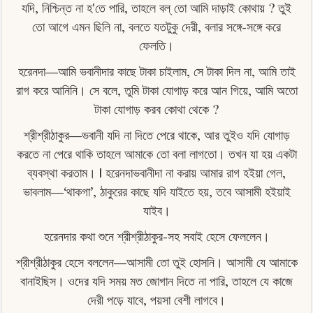
যদি, নিশ্চিন্ত না হ'তে পারি, তাহলে বল্ তাে আমি দাড়াই কোথায় ? তুই
তাে আগে এমন ছিলি না, বলতে যতটুকু দেরী, বলার সঙ্গে-সঙ্গে করে
ফেলতি।
হরেনদা—আমি ভবানীদার কাছে টাকা চাইলাম, সে টাকা দিল না, আমি তাই
রাগ করে আনিনি। সে বলে, তুমি টাকা যোগাড় করে আন গিয়ে, আমি অতো
টাকা যােগাড় করব কোথা থেকে ?
শ্রীশ্রীঠাকুর—ভবানী যদি না দিতে পেরে থাকে, আর তুইও যদি যােগাড়
করতে না পেরে থাকি তাহলে আমাকে তাে বলা লাগতাে। তখন যা হয় একটা
ব্যবস্থা করতাম। | হরেনদাভবানীদা না করায় আমার রাগ হইয়া গেল,
ভাবলাম—‘থাকগা’, ঠাকুরের কাছে যদি যাইতে হয়, তবে আসামী হইয়াই
যাইব।
হরেনদার কথা শুনে শ্রীশ্রীঠাকুর-সহ সবাই হেসে ফেললেন।
শ্রীশ্রীঠাকুর হেসে বললেন—আসামী তাে তুই হােসনি। আসামী যে আমাকে
বানাইছিস। ওদের যদি সময় মত জোগান দিতে না পারি, তাহলে যে কাজে
দেরী পড়ে যাবে, পয়সা বেশী লাগবে।