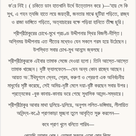
ক'রে নিই। ( চকিতে ডান হাতখানি উর্ধে উত্তোলন করে )—‘হায় সে কি
সুখ, এ গহন ত্যজি হাতে লয়ে জয়ত্রী, জনতার মাঝে ছুটিয়া পড়িতে, রাজ্য
ও রাজা ভাঙ্গিতে গড়িতে, অত্যাচারের বক্ষে পড়িয়া হানিতে তীক্ষ্ম ছুরি।
শ্রীশ্রীঠাকুরের চোখে-মুখে প্রচণ্ড উদ্দীপনার স্থির বিজলী-দীপ্তি।
অগ্নিময় উদ্দীপনায় এত শীতের মধ্যেও যেন সকলে গরম হয়ে উঠেছেন।
উপস্থিত সবার চোখ-মুখ আনন্দে জ্বলছে।
শ্রীশ্রীঠাকুরকে এইবার তামাক সেজে দেওয়া হলাে। তিনি আস্তে-আস্তে
তামাক খাচ্ছেন। দৃষ্টি ফ্যালফেলে—যেন অন্য কোন রাজ্যে আছেন।
আয়ত অাঁখিযুগলে স্নেহ, প্রেম, করুণা ও প্রেরণা এক অনির্বচনীয়
মাধুর্যের সৃষ্টি করেছে, সেই অমিয়-দৃষ্টি মেলে দয়া-বৃষ্টি করছেন সবার উপর।
প্রত্যেকের -বুক কানায়-কানায় ভরে গেছে সুধাসিক আনন্দ-সম্ভারে।
শ্রীশ্রীঠাকুর আবার মাথা দুলিয়ে-দুলিয়ে, অনুপম ললিত-ভঙ্গিমায়, লীলায়িত
অনিন্দ্য-কণ্ঠে প্রাণকাড়া মূচ্ছনা তুলে আবৃত্তি সুরু করলেন—
কবে প্রাণ খুলে বলিতে পারিব—
পেয়েছি আমার শেষ। তােমরা সকলে এসাে মাের পিছে,