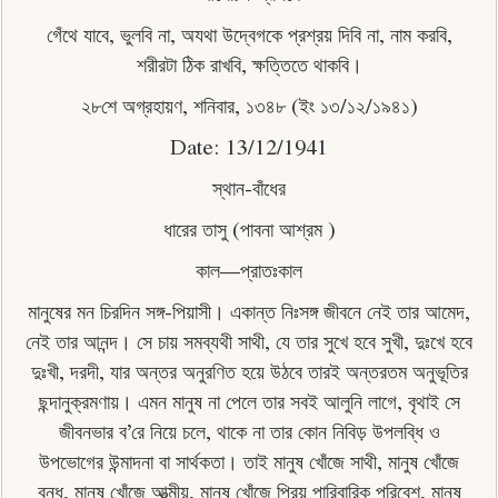
গেঁথে যাবে, ভুলবি না, অযথা উদ্বেগকে প্রশ্রয় দিবি না, নাম করবি,
শরীরটা ঠিক রাখবি, ক্ষত্তিতে থাকবি।
২৮শে অগ্রহায়ণ, শনিবার, ১৩৪৮ (ইং ১৩/১২/১৯৪১)
Date: 13/12/1941
স্থান-বাঁধের
ধারের তাসু (পাবনা আশ্রম )
কাল—প্রাতঃকাল
মানুষের মন চিরদিন সঙ্গ-পিয়াসী। একান্ত নিঃসঙ্গ জীবনে নেই তার আমেদ,
নেই তার আনন্দ। সে চায় সমব্যথী সাথী, যে তার সুখে হবে সুখী, দুঃখে হবে
দুঃখী, দরদী, যার অন্তর অনুরণিত হয়ে উঠবে তারই অন্তরতম অনুভূতির
ছন্দানুক্রমণায়। এমন মানুষ না পেলে তার সবই আলুনি লাগে, বৃথাই সে
জীবনভার ব’রে নিয়ে চলে, থাকে না তার কোন নিবিড় উপলব্ধি ও
উপভােগের উন্মাদনা বা সার্থকতা। তাই মানুষ খোঁজে সাথী, মানুষ খোঁজে
বন্ধ, মানুষ খোঁজে আত্মীয়, মানুষ খোঁজে প্রিয় পারিবারিক পরিবেশ, মানুষ