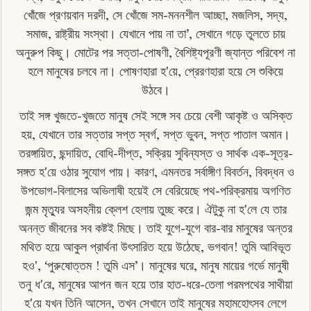
খোঁজে প্রণয়বান দরদী, সে খোঁজে সম-মননশীল আচ্ছা, মজলিস, সদ্য,
সমাজ, রাষ্ট্রীয় সংস্থা। যেখানে পায় না তা’, সেখানে গড়ে তুলতে চায়
অনুরুপ কিছু। মােটের পর সত্তা-পোষণী, বৈশিষ্ট্যপূরণী জ্যান্ত পরিবেশ না
হলে মানুষের চলবে না। পােষণহারা হ'য়ে, প্রেরণহারা হয়ে সে শুকিয়ে
উঠবে।
তাই সঙ্গ খুজতে-খুজতে মানুষ সেই সঙ্গে সব চেয়ে বেশী আকৃষ্ট ও অসিক্ত
হয়, যেখানে তার সত্তার সপ্ত স্বর্গ, সপ্ত ভুবন, সপ্ত পাতাল অমান।
তরঙ্গায়িত, ছন্দায়িত, বোধি-দীপ্ত, সক্রিয় সুবিন্যস্ত ও সার্থক এক-সূত্র-
সঙ্গত হ'য়ে ওঠার সুযােগ পায়। কারণ, এমনতর সর্বাঙ্গীণ বিবর্তন, বিবদ্ধন ও
উপভােগ-বিলাসের অভিলাষী হয়েই সে বেরিয়েছে পথ-পরিক্রমায় অগণিত
জন্ম মৃত্যুর অসহনীয় ক্লেশ হেলায় তুচ্ছ করে। ঐটুকু না হ'লে যে তার
অনন্ত জীবনের সব কষ্টই মিছে। তাই যুগে-যুগে বার-বার মানুষের অন্তর
মথিত হয়ে আকুল প্রার্থনা উৎসারিত হয়ে উঠেছে, ভগবান! তুমি আবিভূত
হও', ‘পুরুষােত্তম ! তুমি এস’। মানুষের ঘরে, মানুষ মায়ের গর্ভে মানুষী
তনু ধ'রে, মানুষের আপন জন হয়ে তার হাত-ধরে-তেলা পরমপথের সাথীয়া
হ'য়ে যখন তিনি আসেন, তখন সেখানে তাই মানুষের মহামহােৎসব লেগে