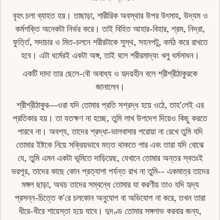
বৃহৎ চলা ব্যাহত হয়। তাছাড়া, শারীরিক অবস্থার উপর উৎসাহ, উদ্যম ও
কর্মশক্তি অনেকটা নির্ভর করে। তাই বিহিত আহার-বিহার, শ্রম, নিদ্রা,
ফুৰ্ত্তি, সদাচার ও মিত-চলনে শরীরটাকে সুস্থ, সহনপটু, কর্মঠ করে রাখতে
হবে। এটা ধর্মেরই একটা অঙ্গ, তাই বলে শরীরমাদ্যং খলু ধর্মসাধন।
একটি দাদা তার ছেলে-বৌ অবাধ্য ও হৃদয়হীন বলে শ্রীশ্রীঠাকুরকে
জানালেন।
শ্রীশ্রীঠাকুর—ওরা যদি তোমার প্রতি সশ্রদ্ধ হয়ে ওঠে, তাহ'লেই এর
প্রতিকার হয়। তা যতক্ষণ না হচ্ছে, তুমি লাখ উপদেশ দিয়েও কিছু করতে
পারবে না। অবশ্য, তাদের শ্রদ্ধা-ভালবাসার পরোয়া না রেখে তুমি যদি
তোমার ইষ্টকে নিয়ে সক্রিয়ভাবে মত্ত থাকতে পার এবং তারা যদি বােঝে
যে, তুমি এমন একটা ভূমিতে দাড়িয়েছ, যেখানে তােমার অন্তর স্বতঃই
ভরপূর, তাদের কাছে কোন প্রত্যাশা পর্যন্ত রাখ না তুমি-- একমাত্র তাদের
মঙ্গল ছাড়া, অথচ তাদের সম্বন্ধে তােমার যা করণীয় তাও যদি হৃদ্য
প্রসন্ন-চিত্তে ক'রে চলকোন অনুযোগ বা অভিযােগ না করে, তখন তারা
ধীরে-ধীরে শায়েস্তা হয়ে যাবে। দুদণ্ড তােমার সঙ্গলাভ করবার জন্য,