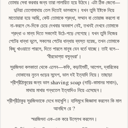
তােমার সেবা করবার জন্য তারা লালায়িত হয়ে উঠবে। এটা ঠিক জেনো—
দুনিয়া তেলােমাথায় তেল দিতেই ভালবাসে। যখন তুমি ইষ্টকে নিয়ে
মাতােয়ারা হয়ে আছি, কেউ তােমাকে শ্রদ্ধা, সম্মান বা তােয়াজ করলো বা
না-করলে সে-দিকে চেয়ে দেখবার অবকাশ নেই, তখনই দেখবে তােমাকে
শ্রদ্ধা ও মান্য দিতে সকলেই উঠে-পড়ে লেগেছে। যখন তুমি নিজের
পেটের ধান্ধা ভুলে, সকলের পেটের ধান্ধায় ব্যস্ত হয়েছ, তখন তােমাকে
কিছু খাওয়াতে পারলে, দিতে পারলে মানুষ যেন বর্তে যাচ্ছে। তাই বলে--
‘বীরভােগ্যা বসুন্ধরা'।
সুরজিৎদা কলকাতা থেকে এলেন—কফি, কড়াইশুটি, আপেল, দ্বারিকের
দোকানের নুতন গুড়ের সন্দেশ, ভাল দই ইত্যাদি নিয়ে। তাছাড়া
শ্রীশ্রীঠাকুরের জন্য ভাল shaving soap (দাড়ি-কামানর সাবান),
মাথায় মাখার গন্ধতেল ইত্যাদিও নিয়ে এসেছেন।
শ্রীশ্রীঠাকুর সুরজিৎদাকে দেখে মহাখুশি। হাসিমুখে জিজ্ঞাসা করলেন কি মাল
আনছিস রে ?
স্মরজিৎদা এক-এক করে উল্লেখ করলেন।