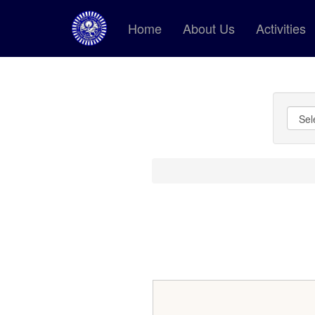
Home
About Us
Activities