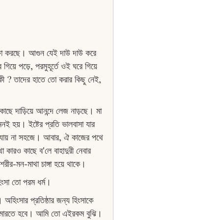
ক্ষা করছে। আগুন যেই দাউ দাউ করে
়ে পড়ে, পরমুহূর্তে ওই ঘরে গিয়ে
ী ? তাদের হাতে তাে করার কিছু নেই,
কাছে দাড়িয়ে আনন্দে লেজ নাড়ছে। মা
ই হয়। ইষ্টের প্রতি ভালবাসা যার
ে যায় না সহজে। আবার, ঐ কাজের পথে
া কারও কাছে ব'লে বাহাদুরী নেবার
শরীর-মন-মাথা চাঙ্গা হয়ে থাকে।
ংসা তাে পরম ধর্ম।
 অহিংসার প্রতিষ্ঠার জন্য হিংসাকে
কে মারতে হবে। আমি তাে এইরকম বুঝি।