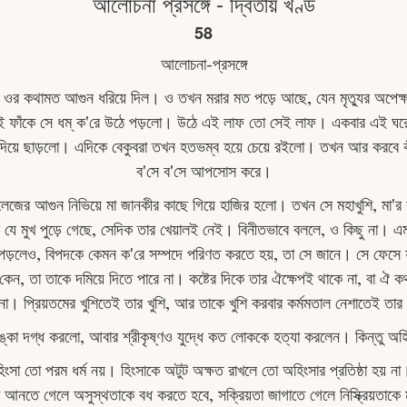
আলোচনা প্রসঙ্গে - দ্বিতীয় খণ্ড
58
আলােচনা-প্রসঙ্গে
রে ওর কথামত আগুন ধরিয়ে দিল। ও তখন মরার মত পড়ে আছে, যেন মৃত্যুর অপে
ই ফাঁকে সে ধম্‌ ক'রে উঠে পড়লো। উঠে এই লাফ তো সেই লাফ। একবার এই ঘরে গিয
 দিয়ে ছাড়লো। এদিকে বেকুবরা তখন হতভম্ব হয়ে চেয়ে রইলো। তখন আর করবে ক
ব'সে ব'সে আপসােস করে।
 লেজের আগুন নিভিয়ে মা জানকীর কাছে গিয়ে হাজির হলাে। তখন সে মহাখুশি, মা'র 
যে মুখ পুড়ে গেছে, সেদিক তার খেয়ালই নেই। বিনীতভাবে বললে, ও কিছু না। এমন
ে পড়লেও, বিপদকে কেমন ক'রে সম্পদে পরিণত করতে হয়, তা সে জানে। সে ফেস
ন, তা তাকে দমিয়ে দিতে পারে না। কষ্টের দিকে তার ঐক্ষেপই থাকে না, বা ঐ কথ
 না। প্রিয়তমের খুশিতেই তার খুশি, আর তাকে খুশি করবার কর্মমতাল নেশাতেই তার 
লঙ্কা দগ্ধ করলো, আবার শ্রীকৃষ্ণও যুদ্ধে কত লোককে হত্যা করলেন। কিন্তু অহি
হিংসা তো পরম ধর্ম নয়। হিংসাকে অটুট অক্ষত রাখলে তো অহিংসার প্রতিষ্ঠা হয় না।
তা আনতে গেলে অসুস্থতাকে বধ করতে হবে, সক্রিয়তা জাগাতে গেলে নিস্ক্রিয়তা