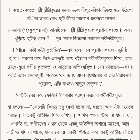
। বলতে-বলতে শ্রীশ্রীঠাকুরের বদনমণ্ডল দীপ্ত-বিভামণ্ডিত হয়ে উঠলাে
—তঁার ডাগর চোখ দুটি তীব্র আবেগে জ্বলতে লাগল।
মানদামা (প্রফুল্লর মা) আসছিলেন শ্রীশ্রীঠাকুরকে প্রণাম করতে। অমন
খুড়িয়ে হাটছি কেন ?'—দূর থেকে জিজ্ঞাসা করলেন শ্রীশ্রীঠাকুর।
| ‘পায়ে একটা কাটা ফুটেছিল'—এই বলে এসে প্রণাম করলেন ভূমিষ্ঠ
হ'য়ে। প্রণাম করে উঠে একদৃষ্টে চেয়ে রইলেন শ্রীশ্রীঠাকুরের দিকে, তার
চোখে-মুখে গভীর কৃতজ্ঞতা ও আনন্দের অভিব্যক্তি। যেন ভাবছেন—সবার
প্রতি এমন স্নেহদৃষ্টি, প্রত্যেকের জন্য এমন ব্যথাবোধ ও তার নিরাকরণ-
প্রচেষ্টা, একি কখনও মানুষে সম্ভব ?
‘কাটাটা বের করে ফেলিনি ? আবার প্রশ্ন করলেন শ্রীশ্রীঠাকুর।
মা বললেন—“ফেলেছি কিন্তু তবু ব্যথা যাচ্ছে না, হয়তাে আগা-টাগা ভেঙ্গে
আছে। | ‘একটু আইডিন দিয়ে রাখিস্ । দেখিস্ পেকে-টেকে না যায়। যা,
এখনই যা, ভগীরথের ওখান থেকে একটু আইডিন লাগায়ে আয়গে, আর
বাড়ীতে যদি না থাকে, যাবার বেলায় একটা শিশিতে করে একটু আইডিন নিয়ে