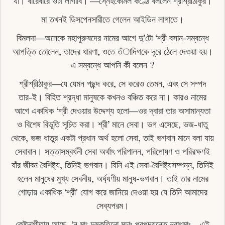
যা। বারেবারে ওটা লাগাবি।'—স্নেহকোমল কণ্ঠে বললেন শ্রীশ্রীঠাকুর।
মা তখনই ডিসপেনসারীতে গেলেন আইডিন লাগাতে।
বিমলদা—অনেকে মহাপুরুষদের নামের আগে দু’টো ‘শ্রী বসান-সম্বন্ধে
আপত্তি তােলেন, তাদের ধারণা, ওতে তঁাদিগকে দূরে ঠেলে দেওয়া হয়।
এ সম্বন্ধে আপনি কী বলেন ?
শ্রীশ্রীঠাকুর—যে যেমন পছন্দ করে, সে করেও তেমন, এবং সে সম্পদ
তার-ই। বিহিত শ্রদ্ধা মানুষকে কখনও বঞ্চিত করে না। কারও নামের
আগে একাধিক ‘শ্রী দেওয়ার উদ্দেশ্য হলো—ওর দ্বারা তার অসামান্যতা
ও বিশেষ বিভূতি সূচিত করা। শ্রী’ মানে সেবা। ভগ এসেছে, ভজ-ধাতু
থেকে, ভজ ধাতুর একটা প্রধান অর্থ হলাে সেবা, তাই ভগবান মানে বলা যায়
সেবাবান। সত্তাসম্বৰ্ধনী সেবা অর্থাৎ পরিপালন, পরিপােষণ ও পরিরক্ষণই
যাঁর জীবন বৈশিষ্ট্য, তিনিই ভগবান। যিনি এই সেবা-বৈশিষ্ট্যসম্পন্ন, তিনিই
হলেন মানুষের মুখ্য সেবনীয়, অর্ঘ্যণীয় মানুষ-ভগবান। তাই তার নামের
গােড়ায় একাধিক ‘শ্রী' যােগ করে জানিয়ে দেওয়া হয় যে তিনি আমাদের
সেব্যপরম।
কেষ্টদাগীতায় আছে, ‘ন মাং দুষ্কৃতিনো মূঢ়াঃ প্রপদ্যন্তে নরাধমাঃ—এই