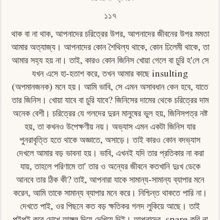
১১৭
থাক বা না থাক, আপনাদের চরিত্রের উপর, আপনাদের জীবনের উপর মমতা
আমার অত্যাজ্য। আপনাদের কোন শৈথিল্য থাকে, কোন ঢিলেমী থাকে, তা
আমার সহ্য হয় না। তাই, কারও কোন জিনিস খােয়া গেলে বা চুরি হ'লে সে
যখন এসে হা-হতাশ করে, তখন আমার কাছে insulting
(অপমানজনক) মনে হয়। আমি ভাবি, সে এমন অসাবধান কেন হবে, যাতে
তার জিনিস। খােয়া যাবে বা চুরি যাবে? জিনিসের দামের থেকে চরিত্রের দাম
অনেক বেশী। চরিত্রের যে গলদের দুরন মানুষের ভুল হয়, জিনিসপত্র নষ্ট
হয়, তা কখনও উপেক্ষণীয় নয়। অভ্যাস এমন একটা জিনিস যার
পুনরাবৃত্তি হতে থাকে অজ্ঞাতে, অসাড়ে। তাই কারও কোন বদভ্যাস
দেখলে আমার বড় ভাবনা হয়। ভাবি, এখনই যদি তার প্রতিকার না করা
যায়, তাহলে পরিণামে তা' তার ও অন্যের জীবনে কতখানি দুঃখ ডেকে
আনবে তার ঠিক কী? তাই, আপনারা যাকে সামান্য-সামান্য ব্যাপার মনে
করেন, আমি তাকে সামান্য ব্যাপার মনে করে। নিশ্চিন্ত থাকতে পারি না।
দেখতে পাই, ওর পিছনে কত বড় ক্ষতিকর গলদ লুকিয়ে আছে। তাই
পইপই করে চোখে আঙ্গুল দিয়ে দেখিয়ে দিই। আপনাদের, spare করি না