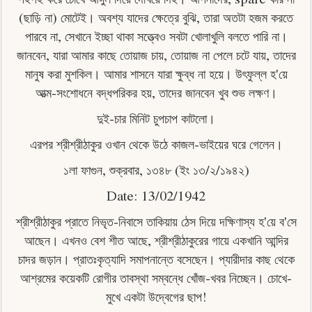
(ছাড়ি না) মোটেই। অবশ্য যাদের ক্ষেত্রে বুঝি, তারা অতটা হজম করতে
পারবে না, সেখানে ইচ্ছা থাকা সত্ত্বেও সবটা খােলাখুলি বলতে পারি না।
জানবেন, যারা আমার কাছে তােয়াজ চায়, তােয়াজ না পেলে চটে যায়, তাদের
মানুষ করা মুশকিল। আমার শাসনে যারা ক্ষুব্ধ না হয়ে। উৎফুল্ল হ'য়ে
আত্ম-সংশােধনে বদ্ধপরিকর হয়, তাদের জানবেন খুব শুভ লক্ষণ।
দুই-চার মিনিট চুপচাপ কাটলাে।
এরপর শ্রীশ্রীঠাকুর ওখান থেকে উঠে কাজল-ভাইয়ের ঘরে গেলেন।
১লা ফাগুন, শুক্রবার, ১৩৪৮ (ইং ১৩/২/১৯৪২)
Date: 13/02/1942
শ্রীশ্রীঠাকুর প্রাতে নিভৃত-নিবাসে তাকিয়ায় ঠেস দিয়ে দক্ষিণাস্য হ'য়ে ব'সে
আছেন। এখনও বেশ শীত আছে, শ্রীশ্রীঠাকুরের গায়ে একখানি আন্দির
চাদর জড়ান। প্রাতঃকৃত্যাদি সমাপনান্তে বসেছেন। প্যারীদার কাছ থেকে
আশ্রমের কয়েকটি রােগীর তাবস্থা সম্বন্ধে খোঁজ-খবর নিচ্ছেন। চোখে-
মুখে একটা উদ্বেগের ছাপ!