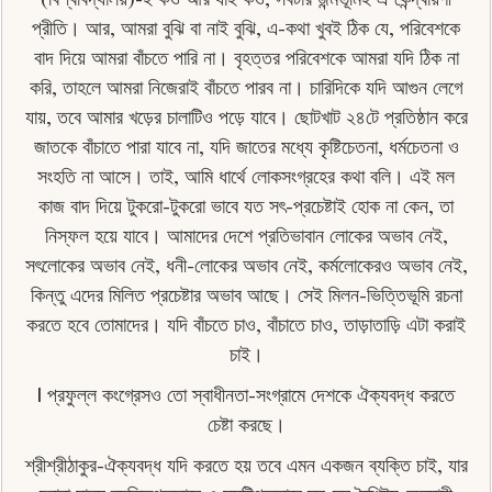
প্রীতি। আর, আমরা বুঝি বা নাই বুঝি, এ-কথা খুবই ঠিক যে, পরিবেশকে
বাদ দিয়ে আমরা বাঁচতে পারি না। বৃহত্তর পরিবেশকে আমরা যদি ঠিক না
করি, তাহলে আমরা নিজেরাই বাঁচতে পারব না। চারিদিকে যদি আগুন লেগে
যায়, তবে আমার খড়ের চালাটিও পড়ে যাবে। ছােটখাট ২৪টে প্রতিষ্ঠান করে
জাতকে বাঁচাতে পারা যাবে না, যদি জাতের মধ্যে কৃষ্টিচেতনা, ধর্মচেতনা ও
সংহতি না আসে। তাই, আমি ধার্থে লােকসংগ্রহের কথা বলি। এই মল
কাজ বাদ দিয়ে টুকরাে-টুকরাে ভাবে যত সৎ-প্রচেষ্টাই হােক না কেন, তা
নিস্ফল হয়ে যাবে। আমাদের দেশে প্রতিভাবান লােকের অভাব নেই,
সৎলােকের অভাব নেই, ধনী-লােকের অভাব নেই, কর্মলােকেরও অভাব নেই,
কিন্তু এদের মিলিত প্রচেষ্টার অভাব আছে। সেই মিলন-ভিত্তিভূমি রচনা
করতে হবে তােমাদের। যদি বাঁচতে চাও, বাঁচাতে চাও, তাড়াতাড়ি এটা করাই
চাই।
| প্রফুল্ল কংগ্রেসও তাে স্বাধীনতা-সংগ্রামে দেশকে ঐক্যবদ্ধ করতে
চেষ্টা করছে।
শ্রীশ্রীঠাকুর-ঐক্যবদ্ধ যদি করতে হয় তবে এমন একজন ব্যক্তি চাই, যার