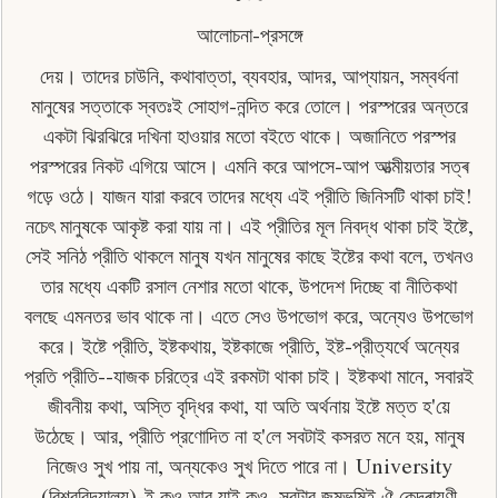
আলােচনা-প্রসঙ্গে
দেয়। তাদের চাউনি, কথাবাত্তা, ব্যবহার, আদর, আপ্যায়ন, সম্বর্ধনা
মানুষের সত্তাকে স্বতঃই সােহাগ-নন্দিত করে তােলে। পরস্পরের অন্তরে
একটা ঝিরঝিরে দখিনা হাওয়ার মতাে বইতে থাকে। অজানিতে পরস্পর
পরস্পরের নিকট এগিয়ে আসে। এমনি করে আপসে-আপ আত্মীয়তার সত্ৰ
গড়ে ওঠে। যাজন যারা করবে তাদের মধ্যে এই প্রীতি জিনিসটি থাকা চাই!
নচেৎ মানুষকে আকৃষ্ট করা যায় না। এই প্রীতির মূল নিবদ্ধ থাকা চাই ইষ্টে,
সেই সনিঠ প্রীতি থাকলে মানুষ যখন মানুষের কাছে ইষ্টের কথা বলে, তখনও
তার মধ্যে একটি রসাল নেশার মতাে থাকে, উপদেশ দিচ্ছে বা নীতিকথা
বলছে এমনতর ভাব থাকে না। এতে সেও উপভােগ করে, অন্যেও উপভােগ
করে। ইষ্টে প্রীতি, ইষ্টকথায়, ইষ্টকাজে প্রীতি, ইষ্ট-প্রীত্যর্থে অন্যের
প্রতি প্রীতি--যাজক চরিত্রে এই রকমটা থাকা চাই। ইষ্টকথা মানে, সবারই
জীবনীয় কথা, অস্তি বৃদ্ধির কথা, যা অতি অর্থনায় ইষ্টে মত্ত হ'য়ে
উঠেছে। আর, প্রীতি প্রণােদিত না হ'লে সবটাই কসরত মনে হয়, মানুষ
নিজেও সুখ পায় না, অন্যকেও সুখ দিতে পারে না। University
(বিশ্ববিদ্যালয়)-ই কও আর যাই কও, সবটার জন্মভূমিই ঐ কেন্দ্ৰায়ণী