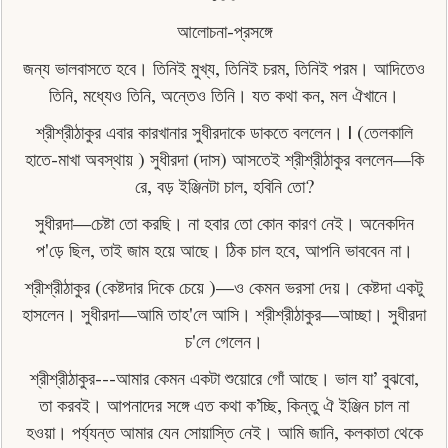
আলােচনা-প্রসঙ্গে
জন্য ভালবাসতে হবে। তিনিই মুখ্য, তিনিই চরম, তিনিই পরম। আদিতেও
তিনি, মধ্যেও তিনি, অন্তেও তিনি। যত কথা কন, মল ঐখানে।
শ্রীশ্রীঠাকুর এবার কারখানার সুধীরদাকে ডাকতে বললেন। | (তেলকালি
হাতে-মাখা অবস্থায় ) সুধীরদা (দাস) আসতেই শ্রীশ্রীঠাকুর বললেন—কি
রে, বড় ইঞ্জিনটা চাল, হবিনি তাে?
সুধীরদা—চেষ্টা তাে করছি। না হবার তাে কোন কারণ নেই। অনেকদিন
প'ড়ে ছিল, তাই জাম হয়ে আছে। ঠিক চাল হবে, আপনি ভাববেন না।
শ্রীশ্রীঠাকুর (কেষ্টদার দিকে চেয়ে )—ও কেমন ভরসা দেয়। কেষ্টদা একটু
হাসলেন। সুধীরদা—আমি তাহ'লে আসি। শ্রীশ্রীঠাকুর—আচ্ছা। সুধীরদা
চ'লে গেলেন।
শ্রীশ্রীঠাকুর---আমার কেমন একটা শুয়ােরে গোঁ আছে। ভাল যা’ বুঝবাে,
তা করবই। আপনাদের সঙ্গে এত কথা ক’চ্ছি, কিন্তু ঐ ইঞ্জিন চাল না
হওয়া। পৰ্য্যন্ত আমার যেন সোয়াস্তি নেই। আমি জানি, কলকাতা থেকে