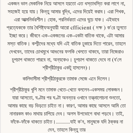
একজন ভাল মেকানিক নিয়ে আসলে হয়তাে এত ধস্তাধস্তি করা লাগে না,
সহজেই হয়ে যায়। কিন্তু আমার বুদ্ধি, এদের দিয়েই করাব। এরা শিখক,
এরা আত্মনির্ভরশীল। হােক, পরনির্ভরতা এদের ঘুচে যাক। এইভাবে
প্রত্যেককে তার বৈশিষ্ট্যঅনুযায়ী আরাে cfficient ( দক্ষ ) ক'রে তুলতে
ইচ্ছা করে। জীবনে এক-একজনের এক-একটা বাতিক থাকে, এটা আমার
মস্ত বাতিক। কশ্মীদের মধ্যে যদি এই বাতিক ঢুকায়ে দিতে পারেন, তাহলে
দেখবেন, তাদের চোখমুখে আগুনের ফলকি খেলতে থাকবে, তারা নিজেরাও
চুপচাপ থাকতে পারবে না, অন্যকেও। চুপচাপ থাকতে দেবে না (ব'লে
শ্রীশ্রীঠাকুর একটু হাসলেন)।
কালিদাসীমা শ্রীশ্রীঠাকুরকে তামাক সেজে এনে দিলেন।
শ্রীশ্রীঠাকুর খুশি মনে তামাক খেতে-খেতে বললেন-একসময় লােকজন।
যারা আসতো, ঘণ্টার পর ঘণ্টা অনন্তর ওখানে তত্ত্বালােচনা শুনতাে,
আমার কাছে বড় ভিড়তে চাইত না। কারণ, আমার কাছে আসলে আমি তো
নানারকম কাও মাথায় চাপিয়ে দেব। অলস উপভােগে বাধা পড়বে। তাই,
ফাঁকে-ফাঁকে থাকতে চাইত।............যাই ক'ন, মানুষকে যদি ঠক্কর না
দেন, তাহলে কিন্তু তার