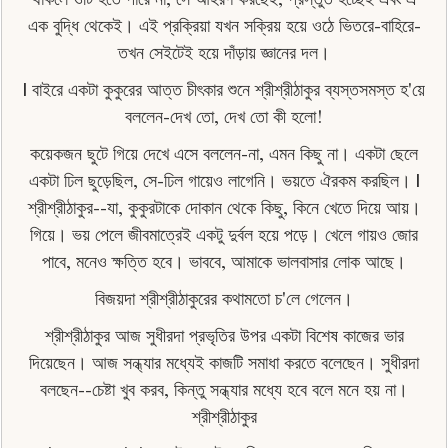
এক বুদ্ধি থেকেই। এই প্রক্রিয়া যখন সক্রিয় হয়ে ওঠে ভিতরে-বাহিরে-
তখন সেইটেই হয়ে দাঁড়ায় জ্ঞানের দল।
| বাইরে একটা কুকুরের আত্ত চীৎকার শুনে শ্রীশ্রীঠাকুর ব্যস্তসমস্ত হ'য়ে
বললেন-দেখ তাে, দেখ তো কী হলাে!
কয়েকজন ছুটে গিয়ে দেখে এসে বললেন-না, এমন কিছু না। একটা ছেলে
একটা ঢিল ছুড়েছিল, সে-ঢিল গায়েও লাগেনি। ভয়তে ঐরকম করছিল। |
শ্রীশ্রীঠাকুর--যা, কুকুরটাকে দোকান থেকে কিছু, কিনে খেতে দিয়ে আয়।
গিয়ে। ভয় পেলে জীবমাত্রেই একটু দুর্বল হয়ে পড়ে। খেলে গায়ও জোর
পাবে, মনেও ক্ষত্তি হবে। ভাববে, আমাকে ভালবাসার লােক আছে।
বিজয়দা শ্রীশ্রীঠাকুরের কথামতাে চ'লে গেলেন।
শ্রীশ্রীঠাকুর আজ সুধীরদা প্রভৃতির উপর একটা বিশেষ কাজের ভার
দিয়েছেন। আজ সন্ধ্যার মধ্যেই কাজটি সমাধা করতে বলেছেন। সুধীরদা
বলছেন--চেষ্টা খুব করব, কিন্তু সন্ধ্যার মধ্যে হবে বলে মনে হয় না।
শ্রীশ্রীঠাকুর