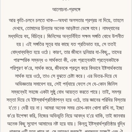
আলােচনা-প্রসঙ্গে
আর কৃতি-চলনে চলতে থাক—অযথা অলসতার প্রশ্রয় না দিয়ে, তাহলে
দেখবে, তােমাদের চিন্তার অনেক আড়ষ্টতা ভেঙ্গে যাবে। নামধ্যানের
মধ্যদিয়ে বহ, বিচিত্র। জিনিসের অন্তর্নিহিত সক্ষম সঙ্গতি বােধে উপনীত
হয়। এই সঙ্গতির সূত্র যার কাছে যত প্রতিভাত হয়, সে ততই
বােদ্ধাব্যক্তি হয়ে ওঠে। কারণ, তার জীবনে দুনিয়ার যা-কিছু,, তাদের
পারস্পরিক সম্বন্ধ ও সার্থকতা কী, এবং প্রত্যেকটা প্রত্যেকটাকে
পরিপূরণ ক'রে, সার্থক করে, জীবনকে প্রতুল করে কিভাবে ইষ্টসার্থকতায়
সার্থক হয়ে ওঠে, তাও সে বুঝতে চেষ্টা করে। এর ভিতর-দিয়ে যে
অভিজ্ঞতার সমাবেশ হয়, সেই পৰ্য্যায়ে ফেলে সে যে-কোন জিনিস
সম্বন্ধেই সহজে একটা সুষ্ঠু বােধ আয়ত্ত করতে পারে। তাই, সমগ্র
সত্তা দিয়ে যে ইষ্টস্বার্থপ্রতিষ্ঠাপন্ন হয়ে ওঠে, তার জ্ঞানের পরিধির বিস্তার
হ'তে। দেরী হয় না। আমরা অনেক সময় চোখ-কান খােলা রাখি না, ইচ্ছা
ক'রে উপেক্ষা করি, নিজের অভিভূতি নিয়ে আবদ্ধ হ'য়ে থাকি, তাই জানবার
অনেক কিছু সুযােগ আমাদের নষ্ট হয়ে যায়। কিন্তু ইষ্টস্বার্থপ্রতিষ্ঠার বুদ্ধি
থাকলে ওটি হতে পারে না, সে আহরণ করছেই, প্রস্তুত হচ্ছেই এবং ঐ