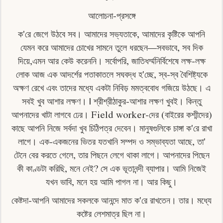
আলােচনা-প্রসঙ্গে
ক'রে জেগে উঠবে সব। আমাদের সভ্যতাকে, আমাদের কৃষ্টিকে আপনি
যেমন করে আমাদের চোখের সামনে তুলে ধরছেন—সবভাবে, সব দিক
দিয়ে,এমন আর কেউ করেননি। সর্বোপরি, জাতিধৰ্ম্মনির্বিশেষে লক্ষ-লক্ষ
লােক আজ এক আদর্শের পতাকাতলে সঘবদ্ধ হ'চ্ছে, স্ব-স্ব বৈশিষ্ট্যকে
অক্ষণ রেখে এবং তাদের মধ্যে একটা নিবিড় মমত্ববােধ গজিয়ে উঠছে। এ
সবই খুব আশার লক্ষণ। | শ্রীশ্রীঠাকুর-আশার লক্ষণ খুবই। কিন্তু
আপনাদের খাটা লাগবে ঢের। Field worker-দের (বাইরের কশ্মীদের)
কাছে আপনি নিজে সর্বদা খুব চিঠিপত্র দেবেন। মানুষগুলিকে চাঙ্গা ক'রে রাখা
লাগে। এক-একজনের ভিতর যতখানি সম্পদ ও সম্ভাব্যতা আছে, তা'
টেনে বের করতে গেলে, তার পিছনে লেগে থাকা লাগে। আপনাদের পিছেন
কী কাণ্ডটা করিছি, মনে নেই? সে এক ভূতানন্দী ব্যাপার। আমি নিজেই
যখন ভাবি, মনে হয় আমি পাগল না। আর কিছু।
কেষ্টদা-আপনি আমাদের সকলকে আনন্দে মাত ক'রে রাখতেন। তার। মধ্যে
কষ্টের লেশমাত্র ছিল না।