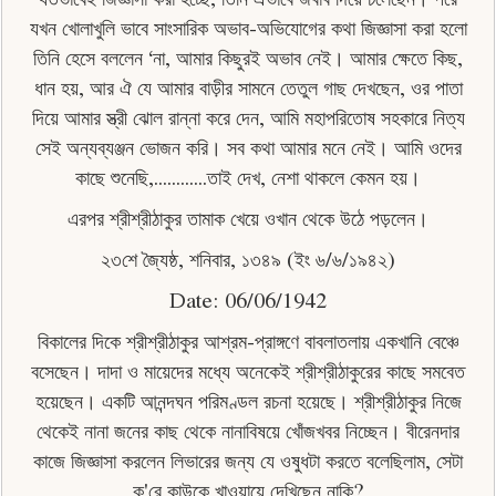
যখন খােলাখুলি ভাবে সাংসারিক অভাব-অভিযােগের কথা জিজ্ঞাসা করা হলাে
তিনি হেসে বললেন ‘না, আমার কিছুরই অভাব নেই। আমার ক্ষেতে কিছ,
ধান হয়, আর ঐ যে আমার বাড়ীর সামনে তেতুল গাছ দেখছেন, ওর পাতা
দিয়ে আমার স্ত্রী ঝােল রান্না করে দেন, আমি মহাপরিতোষ সহকারে নিত্য
সেই অন্যব্যঞ্জন ভোজন করি। সব কথা আমার মনে নেই। আমি ওদের
কাছে শুনেছি,............তাই দেখ, নেশা থাকলে কেমন হয়।
এরপর শ্রীশ্রীঠাকুর তামাক খেয়ে ওখান থেকে উঠে পড়লেন।
২৩শে জ্যৈষ্ঠ, শনিবার, ১৩৪৯ (ইং ৬/৬/১৯৪২)
Date: 06/06/1942
বিকালের দিকে শ্রীশ্রীঠাকুর আশ্রম-প্রাঙ্গণে বাবলাতলায় একখানি বেঞ্চে
বসেছেন। দাদা ও মায়েদের মধ্যে অনেকেই শ্রীশ্রীঠাকুরের কাছে সমবেত
হয়েছেন। একটি আনন্দঘন পরিমণ্ডল রচনা হয়েছে। শ্রীশ্রীঠাকুর নিজে
থেকেই নানা জনের কাছ থেকে নানাবিষয়ে খোঁজখবর নিচ্ছেন। বীরেনদার
কাজে জিজ্ঞাসা করলেন লিভারের জন্য যে ওষুধটা করতে বলেছিলাম, সেটা
ক'রে কাউকে খাওয়ায়ে দেখিছেন নাকি?