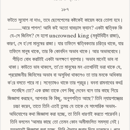
১৮৭
ফটতে সুযােগ না দাও, তবে ছেলেপেলের কষ্টকেই কায়েম করে তােলা হবে।
............আরে পাগল! আমি কই অতাে ঘাবড়াস ক্যান? একটা ঋত্বিক কি
যে-সে জিনিস? সে হলাে uncrowned king (মকুটবিহীন রাজা),
কারণ, সে হ'লাে মানুষের রাজা। যার তফিলে ঋত্বিকতার চরিত্র থাকে, যার
তফিলে মানুষ থাকে, তার কি কোনদিন অভাব থাকে। আর অভাববােধে।
পীড়িত বােধ করাটাই একটা অলক্ষণে ব্যাপার। অভাব মানেই ভাব না
থাকা। কাউতে ভাব থাকলে, তা'তে মানুষের মন এতখানিই ভরা থাকে যে,
প্রয়োজনীয় জিনিসের অভাব বা অসুবিধা থাকলেও তা তার মনকে অধিকার
ক'রে বসতে পারে না। সন্তোষও থাকে তার প্রচুর। বননা রামনাথের কথI
শুনেছিস তাে? এক রাজা তাকে বেশ কিছু দেবেন বলে তার কাছে গিয়ে
জিজ্ঞাসা করছেন, আপনার কি কিছু, অনুপপত্তি আছে? তিনি ন্যায়শাস্ত্রের
চচ্চা করেন, তাতে তিনি এতই তন্ময় যে তাকে যে সাংসারিক অভাব-
অভিযােগের কথা জিজ্ঞাসা করা হচ্ছে, তা তিনি ধারণাই করতে পারেননি।
তিনি বললেন ‘আমার কাছে তাে তেমন কোন অমীমাংসিত সমস্যা নেই।
যতভাবেই জিজ্ঞাসা করা হচ্ছে, তিনি ঐভাবে জবাব দিয়ে চলেছেন। পরে