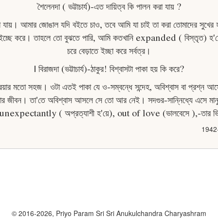
শৈলেনদা ( ভট্টাচাৰ্য)-এত দায়িত্ব কি পালন করা যায় ?
ারা যায়। আমার জোঙাল যদি বইতে চাও, তবে আমি যা চাই তা করা তােমাদের সুখে
ইচ্ছে করে। তাহলে তাে বুঝতে পারি, আমি কতখানি expanded ( বিস্তৃত) হ'য়
চরে বেড়াতে ইচ্ছা করে সর্বত্র।
| বিরাজদা (ভট্টাচাৰ্য)-ঠাকুর! বিশ্বাসটা পাকা হয় কি করে?
সক্রিয়ার মতাে সহজ। ওটা এতই পাকা যে ও-সম্বন্ধে সন্দেহ, অবিশ্বাস বা প্রশ্ন আস
তার জীবন। তা'তে অবিশ্বাস আসলে সে তাে আর নেই। সদগুর-সান্নিধ্যে এসে মান
unexpectantly ( অপ্রত্যাশী হ'য়ে), out of love (ভালবেসে ),-তার 
1942
© 2016-2026, Priyo Param Sri Sri Anukulchandra Charyashram