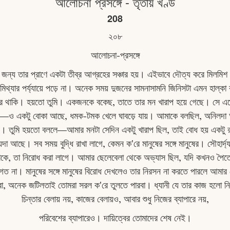
আলোচনা প্রসঙ্গে - তৃতীয় খণ্ড
208
২০৮
আলোচনা-প্রসঙ্গে
পনের জন্য তার প্রাণে একটা তীব্র আগ্রহের সঞ্চার হয়। এইভাবে দৌত্য করে মিলমি
মিথ্যার পৰ্য্যায়ে পড়ে না। অনেক সময় দুজনের সামনাসামনি জিনিসটা এমন হাল্ক
রে থাকি। হয়তাে তুমি। একজনকে বকেছ, তাতে তার মন খারাপ হয়ে গেছে। স
ম—ও একটু বােকা আছে, ধমক-টমক খেলে ঘাবড়ে যায়। আমাকে বলছিল, অনিলদা আ
়। তুমি হয়তাে বললে—আমার মনটা সেদিন একটু খারাপ ছিল, তাই বােধ হয় একটু র
 আছে। সব সময় বুদ্ধি রাখা লাগে, কেমন ক'রে মানুষের সঙ্গে মানুষের। সৌহার্দ
াকে, তা নিরােধ করা লাগে। আমার ছেলেবেলা থেকে অভ্যাস ছিল, যদি কখনও পৈতেয়
াগত না। মানুষের সঙ্গে মানুষের বিরােধ দেখলেও তার নিরসন না করতে পারলে আমার
, অনেক জটিলতাই তোমরা সরল ক'রে তুলতে পারবা। ধ্যানী যে তার কাজ হলাে নিয়ন্
চিন্তার বেলায় নয়, কাজের বেলায়ও, আবার শুধু নিজের ব্যাপারে নয়,
পরিবেশের ব্যাপারেও। দায়িত্বের তােমাদের শেষ নেই।