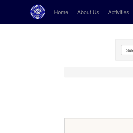
Home
About Us
Activities