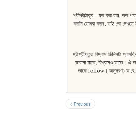
শ্রীশ্রীঠাকুর—যত করা যায়, তত প
করাটা তােমরা করছ, তাই তো দেখতে 
শ্রীশ্রীঠাকুর-বিশ্বাস জিনিসটা শ্বা
ডাবাসা যাতে, বিশ্বাসও তাতে। ঐ 
তাকে follow ( অনুসরণ) ক'রে,
< Previous