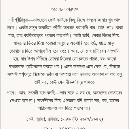
আলােচনা-প্রসঙ্গে
শ্রীশ্রীঠাকুর—ভালবেসে কেউ কাউকে কিছু দিচ্ছে শুনলে আমার খুব ভাল
লাগে। একটা মানুষ অযাচিত প্ৰীতি-অবদান কতখানি পায়, তাই দেখে বােঝা
যায়, তার ব্যক্তিত্বের প্রভাব কতখানি। আমি ভাবি, সেবার ভিতর দিয়ে,
যাজনের ভিতর দিয়ে তােমরা মানুষের এতখানি হয়ে ওঠ, যাতে মানুষ
তােমাদের দিতে আগ্রহশীল হয়ে ওঠে। আর, সে দেওয়াটা যেন এতখানি
হয়, যার উপর দাঁড়িয়ে তােমরা নিজেরা তাে চলতে পারই, বরং আরাে
দশজনকে প্রতিপালন করতে পার। এমন অবস্থা এনে ফেল যে, দীনতম
সৎসঙ্গী পৰ্য্যন্ত নিজেকে দুর্বল বা অসহায় বলে ভাববার অবকাশ না পায় শুধু
তাই নয়, কেউ যেন দীন-দরিদ্র থাকতে
পারে। আর, সৎসঙ্গী বলে বলছি—তার মানে এ নয় যে, অন্যদের তোমাদের
দেখতে হবে না। সৎসঙ্গীদের নিয়ে এইভাবে যদি চলতে সর, কর, তাদের
পরিবেশকেও বাদ দিতে পারবে না।
১০ই শ্রাবণ, রবিবার, ১৩৪৯ (ইং ২৬/৭/১৯৪২)