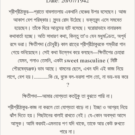
Date: 26/07/1942
শ্রীশ্রীঠাকুর—প্রাতে বাবলাতলায় একখানি বেঞ্চের উপর বসেছেন। আজ
আকাশ বেশ পরিষ্কার। সুন্দর রােদ উঠেছে। ভক্তবৃন্দ এসে সমবেত
হয়েছেন। তাঁকে ঘিরে আনন্দের হাট বসেছে। ঘরােয়াভাবে নানারকম
কথাবার্তা হচ্ছে। অতি সাধারণ কথা, কিন্তু তা'ও যেন মধুমণ্ডিত, অপূর্ব
রসে ভরা। ক্ষিতীশদা (চৌধুরী) কাল রাত্রে শ্রীশ্রীঠাকুরকে গম্ভীরা গান
গেয়ে শুনিয়েছেন। সেই কথা উল্লেখ করে বলছেন—ক্ষিতীশের চেহারা
যেমন, গলাও তেমনি, একটা sweet masculine ( মিষ্টি
পৌরষেব্যঞ্জক) ভাব আছে। বামনের ছেলে, এখন যদি এই কাজ নিয়ে
লাগে, বেশ হয়।............কি রে, বুকে বল-ভরসা পাস তাে, না ভয়-ভয় করে
?
ক্ষিতীশদা—আমার যোগ্যতা কতটুকু তা বুঝতে পারি না।
শ্রীশ্রীঠাকুর-কাজ না করলে তাে যােগ্যতা বাড়ে না। ইচ্ছা ও আগ্রহ নিয়ে
ঝাঁপ দিতে হয়। পিছটানের বালাই রাখতে নেই। যে-কোন অবস্থা আসে
আসুক। আমি করবই-এমনতর পণ যদি থাকে, তাকে আর কেউ রুখতে
পারে না।