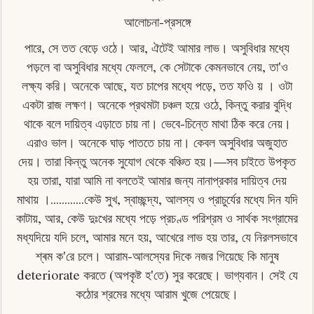
আলোচনা-প্রসঙ্গে
পারে, সে তত বেড়ে ওঠে। আর, ঐটেই আমার লাভ। অসুবিধার মধ্যে
পড়লে বা অসুবিধার মধ্যে ফেললে, কে সেটাকে কেমনভাবে নেয়, তা'ও
লক্ষ্য করি। অনেকে আছে, যত চাপের মধ্যে পড়ে, তত ফওি য় । ওটা
একটা রাজ লক্ষণ। অনেকে প্রথমটা চঞ্চল হয়ে ওঠে, কিন্তু করার বুদ্ধি
থাকে বলে দায়িত্ব এড়াতে চায় না। ভেবে-চিন্তে মাথা ঠিক করে নেয়।
এরাও ভাল। অনেকে ঘাড় পাততে চায় না। কেবল অসুবিধার অজুহাত
দেয়। তারা কিন্তু অনেক সুযােগ থেকে বঞ্চিত হয়।—সব চাইতে উপকৃত
হয় তারা, যারা আমি না বলতেই আমার জন্য নানাপ্রকার দায়িত্ব দেয়
মাথায় ।............কেউ সুখ, স্বাচ্ছন্দ্য, আলস্য ও প্রাচুর্যের মধ্যে দিন যদি
কাটায়, আর, কেউ দুঃখের মধ্যে পড়ে প্রচণ্ড পরিশ্রম ও সার্থক সংগ্রামের
মধ্যদিয়ে যদি চলে, আমার মনে হয়, আখেরে লাভ হয় তার, যে নিরলসভাবে
শ্ৰম ক'রে চলে। আরাম-আলস্যের দিকে নজর গিয়েছে কি মানুষ
deteriorate করতে (অপকৃষ্ট হ'তে) সুর করেছে। ভাগ্যবান। সেই যে
কঠোর শ্রমের মধ্যে আরাম খুজে পেয়েছে।