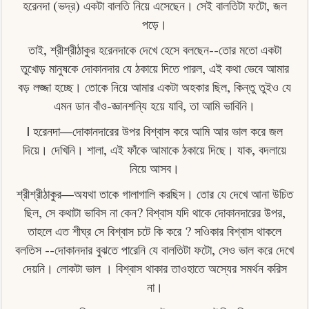
হরেনদা (ভদ্র) একটা বালতি নিয়ে এসেছেন। সেই বালতিটা ফটো, জল
পড়ে।
তাই, শ্রীশ্রীঠাকুর হরেনদাকে দেখে হেসে বলছেন--তাের মতো একটা
তুখােড় মানুষকে দোকানদার যে ঠকায়ে দিতে পারল, এই কথা ভেবে আমার
বড় লজ্জা হচ্ছে। তােকে নিয়ে আমার একটা অহকার ছিল, কিন্তু তুইও যে
এমন ডান বাঁও-জ্ঞানশন্যি হয়ে যাবি, তা আমি ভাবিনি।
| হরেনদা—দোকানদারের উপর বিশ্বাস করে আমি আর ভাল করে জল
দিয়ে। দেখিনি। শালা, এই ফাঁকে আমাকে ঠকায়ে দিছে। যাক, বদলায়ে
নিয়ে আসব।
শ্রীশ্রীঠাকুর—অযথা তাকে গালাগালি করছিস। তাের যে দেখে আনা উচিত
ছিল, সে কথাটা ভাবিস না কেন? বিশ্বাস যদি থাকে দোকানদারের উপর,
তাহলে এত শীঘ্র সে বিশ্বাস চটে কি করে ? সওিকার বিশ্বাস থাকলে
বলতিস --দোকানদার বুঝতে পারেনি যে বালতিটা ফটো, সেও ভাল করে দেখে
দেয়নি। লােকটা ভাল । বিশ্বাস থাকার তাওহাতে অস্যের সমর্থন করিস
না।