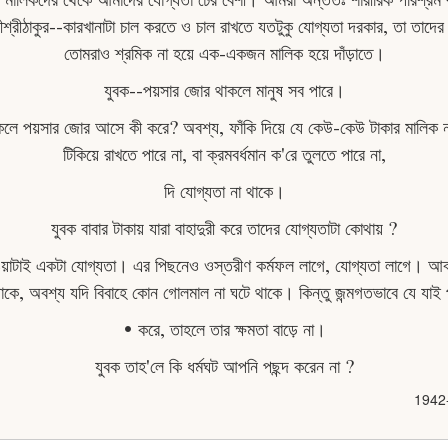
ীশ্রীঠাকুর--কারখানাটা চাল করতে ও চাল রাখতে যতটুকু যোগ্যতা দরকার, তা তা
তােমরাও শ্রমিক না হয়ে এক-একজন মালিক হয়ে দাঁড়াতে।
যুবক--পয়সার জোর থাকলে মানুষ সব পারে।
াকলে পয়সার জোর আসে কী করে? অবশ্য, ফাঁকি দিয়ে যে কেউ-কেউ টাকার মালিক না
টিকিয়ে রাখতে পারে না, বা ক্রমবর্ধমান ক'রে তুলতে পারে না,
দি যােগ্যতা না থাকে।
যুবক বাবার টাকায় যারা বাহাদুরী করে তাদের যােগ্যতাটা কোথায় ?
 হওয়াটাই একটা যােগ্যতা। এর পিছনেও ওস্তরীণ কর্মফল লাগে, যােগ্যতা লাগে। আ
থাকে, অবশ্য যদি বিবাহে কোন গােলমাল না ঘটে থাকে। কিন্তু জন্মগতভাবে যে যা
• করে, তাহলে তার ক্ষমতা বাড়ে না।
যুবক তাহ'লে কি ধর্মঘট আপনি পছন্দ করেন না ?
1942