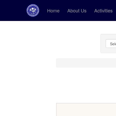
Home
About Us
Activities