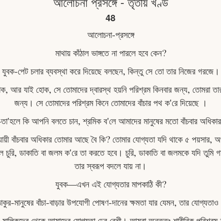
আলোচনা প্রসঙ্গে - তৃতীয় খণ্ড
48
আলােচনা-প্রসঙ্গে
মাথায় কাঁঠাল ভাঙ্গতে না পারলে হবে কেন?
যুবক-পেট চলার ব্যবস্থা করে দিয়েছে বলছেন, কিন্তু সে তাে তার নিজের গরজে।
ক, আর যাই হােক, সে তােমাদের দ্বারস্থ হয়নি পরিশ্রম কিনবার জন্য, তােমরা তার 
জন্য। সে তােমাদের পরিশ্রম কিনে তোমাদের বাঁচার পথ ক'রে দিয়েছে ।
া'হলে কি আপনি বলতে চান, শ্রমিক ব'লে আমাদের মানুষের মতাে বাঁচবার অধিকা
ুযায়ী বাঁচবার অধিকার তােমার আছে বৈ কি? তােমার যোগ্যতা যদি থাকে ৫ পয়সার, 
লে চুরি, ডাকাতি বা জলম ক'রে তা করতে হবে। চুরি, ডাকাতি বা জলমকে যদি তুমি গাল
তার স্বরূপ বদলে যায় না।
যুবক—এখন এই যােগ্যতার মাপকাঠি কী?
ীঠাকুর-মানুষের বাঁচা-বাড়ার উপযােগী পােষণ-দানের ক্ষমতা যার যেমন, তার যােগ্যত
়, মালিকদের থেকে আমাদের যােগ্যতা ঢের বেশী। আমরা অন্ততঃ শারীরিক পরিশ্রম 