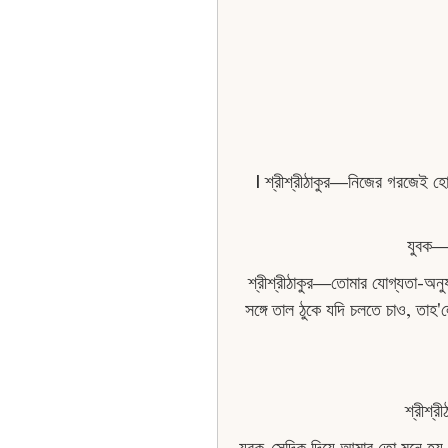
| শ্রীশ্রীঠাকুর—নিজের গরজেই হাে
যুবক—ত
শ্রীশ্রীঠাকুর—তােমার যােগ্যতা-অন
সঙ্গে তাল ঠুকে যদি চলতে চাও, তাহ'
শ্রীশ্র
যুবক-সেদিক দিয়ে আমার তাে মনে হয