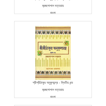
ব্রজগোপাল দত্তরায়
বাংলা
বাংলা
তপোবন প্রকাশন
Third Edition
2007-03-03T15:26:37Z
SCAN_BOOK
100
শ্রীশ্রীঠাকুর অনুকূলচন্দ্র - দ্বিতীয় খন্ড
ব্রজগোপাল দত্তরায়
বাংলা
বাংলা