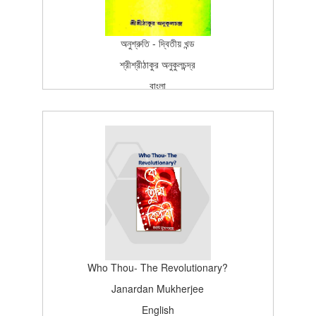
অনুশ্রুতি - দ্বিতীয় খন্ড
শ্রীশ্রীঠাকুর অনুকুলচন্দ্র
বাংলা
বাংলা
প্রকাশন
Fourth Edition
2005-10-25T15:26:37Z
SCAN_BOOK
100
Who Thou- The Revolutionary?
Janardan Mukherjee
English