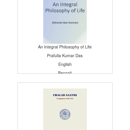
An Integral Philosophy of Life
Prafulla Kumar Das
English
Bengali
SATSANG, DEOGHAR
First Edition
1977-08-13T15:26:37Z
BOOK_TOPICS
100