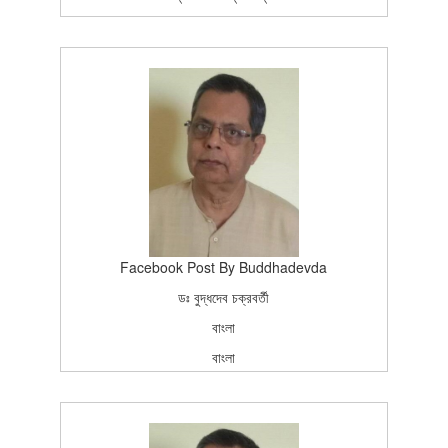
ଶ୍ରୀବିଦ୍ୟୁତ୍‌ରଞ୍ଜନ ଚକ୍ରବର୍ତ୍ତୀ
ଶ୍ରୀମତୀ ଶୈଳବାଳା ପ୍ରଧାନ
ଓଡ଼ିଆ
ବଙ୍ଗଳା
ଚର୍ଯ୍ୟାଶ୍ରମ ପ୍ରକାଶନ
ପପ୍ରଥମ ପ୍ରକାଶ (ଓଡ଼ିଆ ଅନୁବାଦ)
2006-02-13T15:26:37Z
BOOK
100
Facebook Post By Buddhadevda
ডঃ বুদ্ধদেব চক্রবর্তী
বাংলা
বাংলা
চর্য্যাশ্রম প্রকাশন
প্রথম প্রকাশ
2015-02-13T15:26:37Z