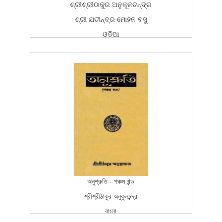
ଶ୍ରୀଶ୍ରୀଠାକୁର ଅନୁକୂଳଚନ୍ଦ୍ର
ଶ୍ରୀ ଯତୀନ୍ଦ୍ର ମୋହନ ବସୁ
ଓଡ଼ିଆ
ବଙ୍ଗଳା
ଚର୍ଯ୍ୟାଶ୍ରମ ପ୍ରକାଶନ
ପ୍ରଥମ ପ୍ରକାଶ (ଓଡ଼ିଆ ଅନୁବାଦ)
2006-02-13T15:26:37Z
BOOK
5
অনুশ্রুতি - পঞ্চম খন্ড
শ্রীশ্রীঠাকুর অনুকুলচন্দ্র
বাংলা