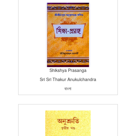
Satsang, Deoghar
Edition (*)
1950-02-13T15:26:37Z
BOOK
5
Shikshya Prasanga
Sri Sri Thakur Anukulchandra
বাংলা
বাংলা
চর্য্যাশ্রম প্রকাশন
Edition (3rd Edition-2016)
1999-01-01T15:26:37Z
SCAN_BOOK