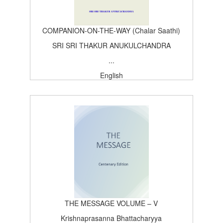
COMPANION-ON-THE-WAY (Chalar Saathi)
SRI SRI THAKUR ANUKULCHANDRA
...
English
Bengali
SATSANG PUBLISHING HOUSE
Edition (*)
1950-02-13T15:26:37Z
BOOK
5
THE MESSAGE VOLUME – V
Krishnaprasanna Bhattacharyya