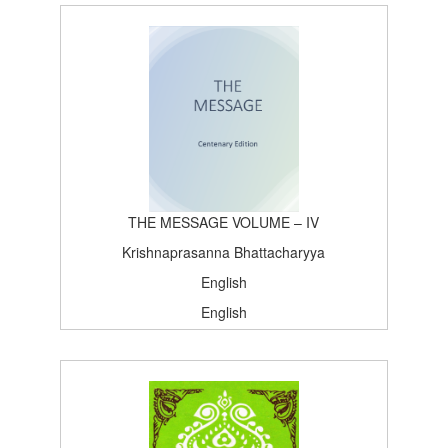
Centenary Edition
1965-06-11T15:26:37Z
BOOK_TOPICS
100
THE MESSAGE VOLUME – IV
Krishnaprasanna Bhattacharyya
English
English
Satsang, Deoghar
Centenary Edition
1965-01-03T15:26:37Z
BOOK_TOPICS