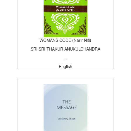
100
WOMANS CODE (Narir Niti)
SRI SRI THAKUR ANUKULCHANDRA
...
English
Bengali
SATSANG PUBLISHING HOUSE
First Edition
1935-02-13T15:26:37Z
BOOK
5