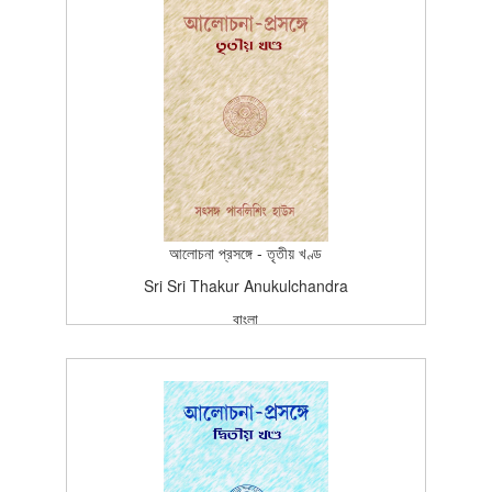
1964-10-22T15:26:37Z
BOOK_TOPICS
100
আলোচনা প্রসঙ্গে - তৃতীয় খণ্ড
Sri Sri Thakur Anukulchandra
বাংলা
বাংলা
প্রকাশন
Edition (3rd Edition-1984)
1985-04-08T15:26:37Z
SCAN_BOOK