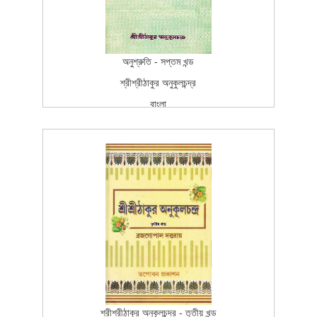
অনুশ্রুতি - সপ্তম খন্ড
শ্রীশ্রীঠাকুর অনুকুলচন্দ্র
বাংলা
বাংলা
প্রকাশন
Fourth Edition
2005-10-25T15:26:37Z
SCAN_BOOK
100
শ্রীশ্রীঠাকুর অনুকূলচন্দ্র - তৃতীয় খন্ড