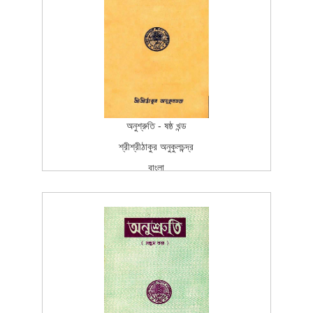
2005-10-25T15:26:37Z
SCAN_BOOK
100
অনুশ্রুতি - ষষ্ঠ খন্ড
শ্রীশ্রীঠাকুর অনুকুলচন্দ্র
বাংলা
বাংলা
প্রকাশন
Fourth Edition
2005-10-25T15:26:37Z
SCAN_BOOK
100