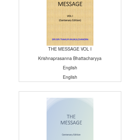
BOOK_TOPICS
100
THE MESSAGE VOL I
Krishnaprasanna Bhattacharyya
English
English
चर्याश्रम प्रकाशन
Centenary Edition
2003-02-13T15:26:37Z
BOOK_TOPICS
100