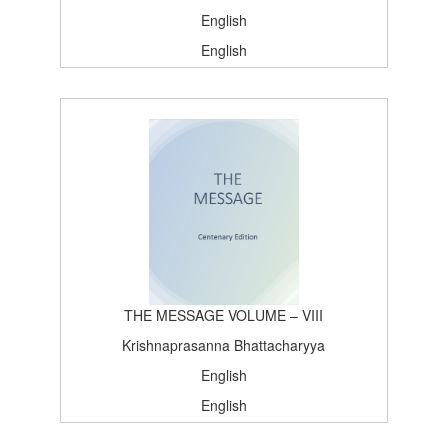
English
English
Satsang, Deoghar
Centenary Edition
1965-02-01T15:26:37Z
BOOK_TOPICS
100
THE MESSAGE VOLUME – VIII
Krishnaprasanna Bhattacharyya
English
English
Satsang, Deoghar