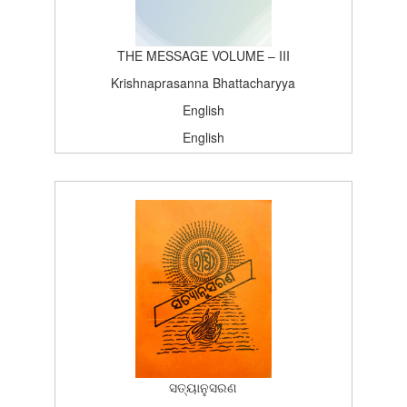
THE MESSAGE VOLUME – III
Krishnaprasanna Bhattacharyya
English
English
Satsang, Deoghar
Centenary Edition
1964-10-22T15:26:37Z
BOOK_TOPICS
100
ସତ୍ୟାନୁସରଣ