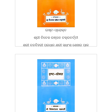
ଇଷ୍ଟ-ପ୍ରୋକ୍ତ
ଶ୍ରୀ ବିବେକ ରଞ୍ଜନ ଚକ୍ରବର୍ତ୍ତୀ
ଶ୍ରୀ ବନବିହରୀ ପ୍ରଧାନ,ଶ୍ରୀ ସୁଧାଂଶୁ ଶେଖର ପାଳ
ଓଡ଼ିଆ
ବଙ୍ଗଳା
ଚର୍ଯ୍ୟାଶ୍ରମ ପ୍ରକାଶନ
ତୃତୀୟ ପ୍ରକାଶ
2013-02-13T15:26:37Z
BOOK
20