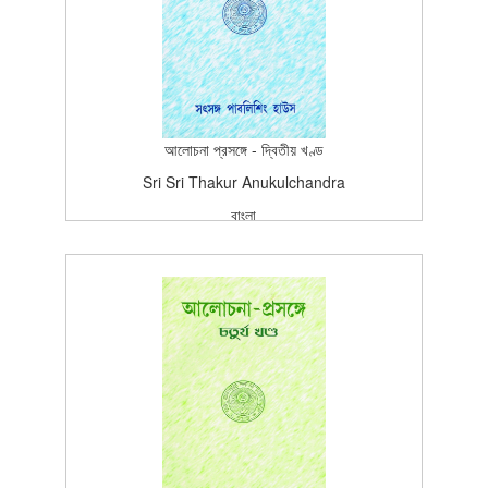
5
আলোচনা প্রসঙ্গে - দ্বিতীয় খণ্ড
Sri Sri Thakur Anukulchandra
বাংলা
বাংলা
প্রকাশন
Edition (4th Edition-1987)
1987-05-15T15:26:37Z
SCAN_BOOK
5