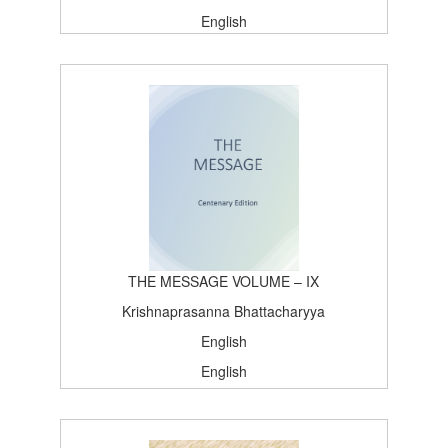
English
Satsang, Deoghar
Edition (3rd Edition-1977)
1956-01-01T15:26:37Z
BOOK
5
THE MESSAGE VOLUME – IX
Krishnaprasanna Bhattacharyya
English
English
Satsang, Deoghar
Centenary Edition