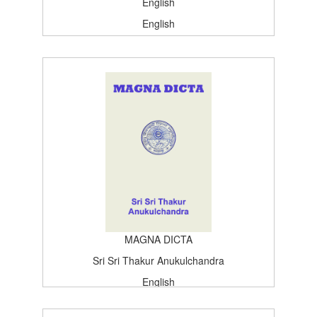
English
English
Satsang, Deoghar
Centenary Edition
1965-02-26T15:26:37Z
BOOK_TOPICS
100
MAGNA DICTA
Sri Sri Thakur Anukulchandra
English
English