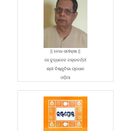
SOCIAL_POST
0
|| ବୋଧ-ସମୀକ୍ଷା ||
ଡଃ ବୁଦ୍ଧଦେବ ଚକ୍ରବର୍ତ୍ତୀ
ଶ୍ରୀ ବିଷ୍ଣୁବିଭା ପ୍ରଧାନ
ଓଡ଼ିଆ
ବଙ୍ଗଳା
ଚର୍ଯ୍ୟାଶ୍ରମ ପ୍ରକାଶନ
ପପ୍ରଥମ ପ୍ରକାଶ (ଓଡ଼ିଆ ଅନୁବାଦ)
2006-02-13T15:26:37Z
ARTICLE_GROUP
100