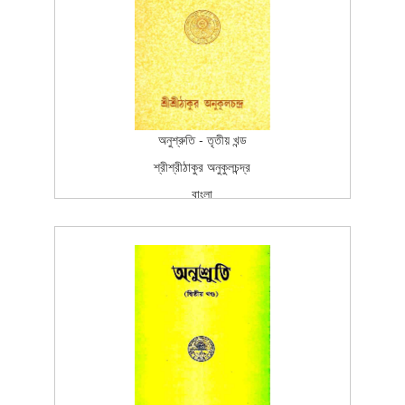
5
অনুশ্রুতি - তৃতীয় খন্ড
শ্রীশ্রীঠাকুর অনুকুলচন্দ্র
বাংলা
বাংলা
প্রকাশন
Fourth Edition
2005-10-25T15:26:37Z
SCAN_BOOK
100