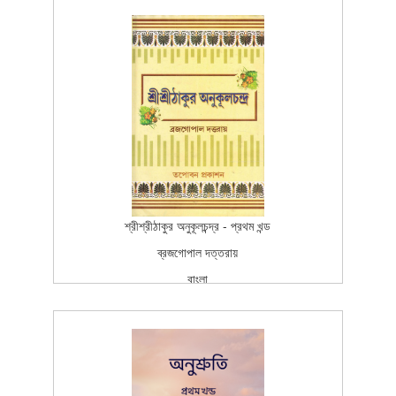
তপোবন প্রকাশন
Third Edition
2005-09-01T15:26:37Z
SCAN_BOOK
100
শ্রীশ্রীঠাকুর অনুকূলচন্দ্র - প্রথম খন্ড
ব্রজগোপাল দত্তরায়
বাংলা
বাংলা
তপোবন প্রকাশন
Third Edition
1984-06-04T15:26:37Z