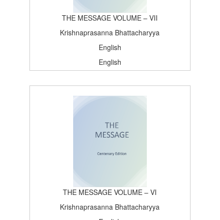
THE MESSAGE VOLUME – VII
Krishnaprasanna Bhattacharyya
English
English
Satsang, Deoghar
Centenary Edition
1964-10-22T15:26:37Z
BOOK_TOPICS
100
THE MESSAGE VOLUME – VI
Krishnaprasanna Bhattacharyya