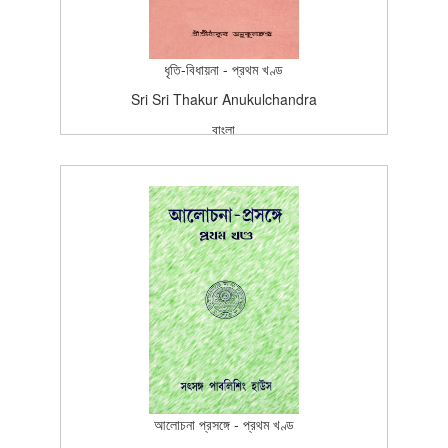
ধৃতি-বিধায়না - প্রথম খণ্ড
Sri Sri Thakur Anukulchandra
বাংলা
বাংলা
প্রকাশন
Edition (2nd Edition - 1986)
1986-11-17T15:26:37Z
SCAN_BOOK
5
আলোচনা প্রসঙ্গে - প্রথম খণ্ড