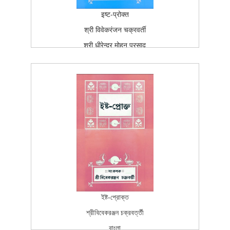
इष्ट-प्रोक्त
श्री विवेकरंजन चक्रवर्ती
श्री धीरेन्द्र मोहन प्रसाद
हिंदी
बांग्ला
चर्याश्रम प्रकाशन
प्रथम प्रकाश
2003-02-13T15:26:37Z
BOOK
100
ইষ্ট-প্রোক্ত
শ্রীবিবেকরঞ্জন চক্রবর্ত্তী
বাংলা