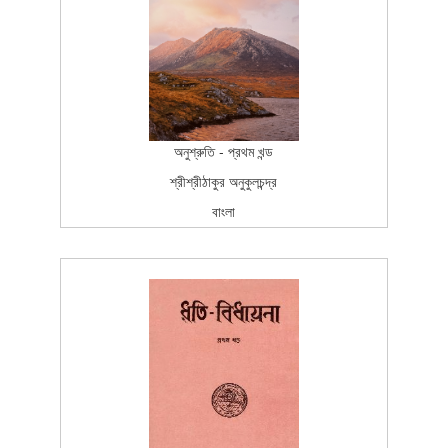
SCAN_BOOK
100
অনুশ্রুতি - প্রথম খন্ড
শ্রীশ্রীঠাকুর অনুকুলচন্দ্র
বাংলা
বাংলা
चर्याश्रम प्रकाशन
प्रथम प्रकाश
2003-02-13T15:26:37Z
BOOK_TOPICS
100