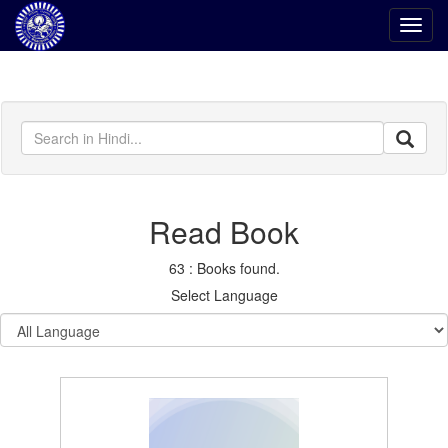
Toggl
navig
Read Book
63 : Books found.
Select Language